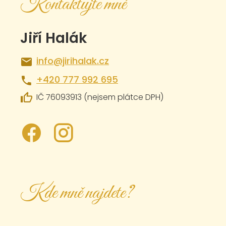
Kontaktujte mně
Jiří Halák
info@jirihalak.cz
+420 777 992 695
IČ 76093913 (nejsem plátce DPH)
.
.
Kde mně najdete?