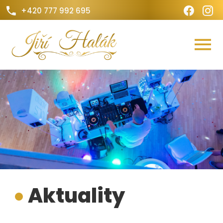
.
.
+420 777 992 695
Aktuality