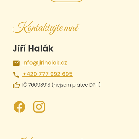
Kontaktujte mně
Jiří Halák
info@jirihalak.cz
+420 777 992 695
IČ 76093913 (nejsem plátce DPH)
.
.