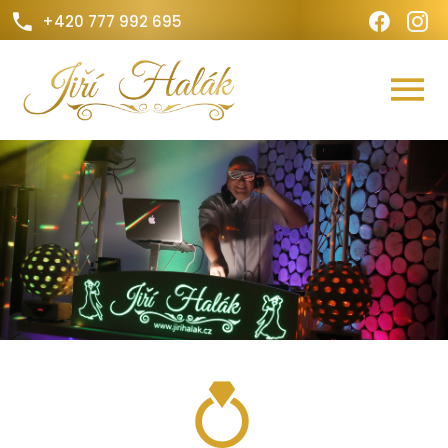
.
.
+420 777 992 695