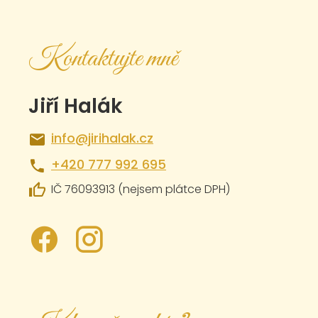
Kontaktujte mně
Jiří Halák
info@jirihalak.cz
+420 777 992 695
IČ 76093913 (nejsem plátce DPH)
.
.